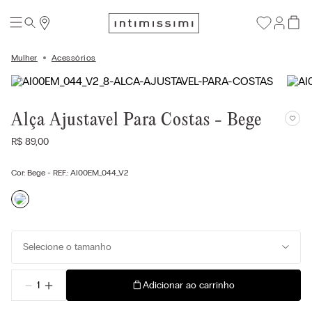
Mulher
Acessórios
Alça Ajustavel Para Costas - Bege
R$
89
,
00
Cor:
Bege
- REF.:
AI00EM_044_V2
Selecione o tamanho
－
＋
Adicionar ao carrinho