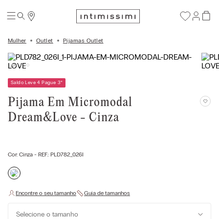
Mulher
Outlet
Pijamas Outlet
Saldo Leve 4 Pague 3
*
Pijama Em Micromodal
Dream&Love - Cinza
Cor:
Cinza
- REF.:
PLD782_026I
Selecione o tamanho