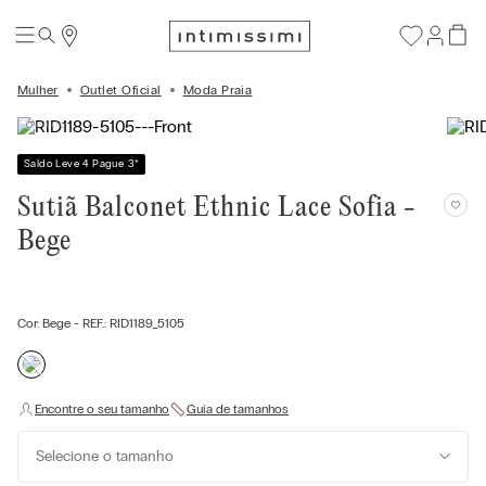
Mulher
Outlet Oficial
Moda Praia
Saldo Leve 4 Pague 3
*
Sutiã Balconet Ethnic Lace Sofia -
Bege
Cor:
Bege
- REF.:
RID1189_5105
Selecione o tamanho