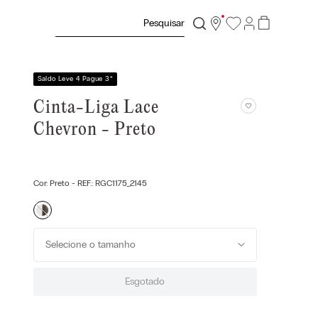
Pesquisar
Saldo Leve 4 Pague 3
*
Cinta-Liga Lace
Chevron - Preto
Cor:
Preto
- REF.:
RGC1175_2145
Selecione o tamanho
Esgotado