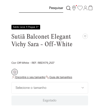
Pesquisar
Saldo Leve 4 Pague 3
*
Sutiã Balconet Elegant
Vichy Sara - Off-White
Cor:
Off-White
- REF.:
RBD1179_2127
Selecione o tamanho
Esgotado