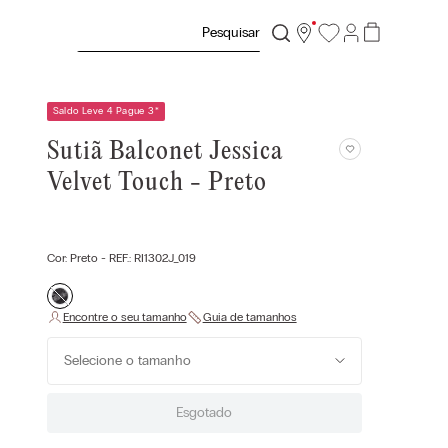
Pesquisar
Saldo Leve 4 Pague 3
*
Sutiã Balconet Jessica
Velvet Touch - Preto
Cor:
Preto
- REF.:
RI1302J_019
Selecione o tamanho
Esgotado