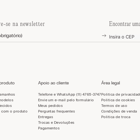
re-se na newsletter
Encontrar uma
 produto
Apoio ao cliente
Área legal
tamanhos
Telefone e WhatsApp (11) 4765-3747
Política de privacida
modelos
Envie um e-mail pelo formulário
Política de cookies
Tecidos
Meus pedidos
Termos de uso
 com o produto
Perguntas frequentes
Condições de venda
Entregas
Política de troca
Trocas e Devoluções
Pagamentos