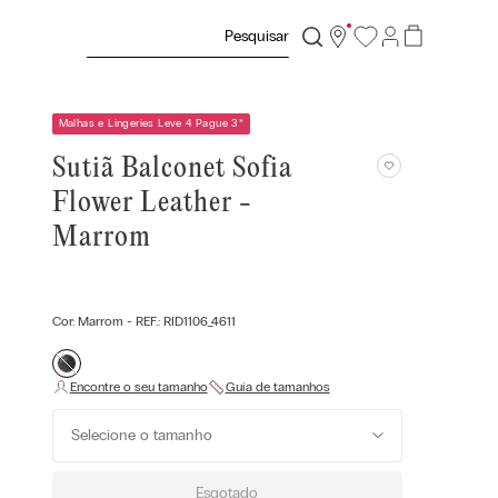
Pesquisar
Malhas e Lingeries Leve 4 Pague 3
*
Sutiã Balconet Sofia
Flower Leather -
Marrom
Cor:
Marrom
- REF.:
RID1106_4611
Selecione o tamanho
Esgotado