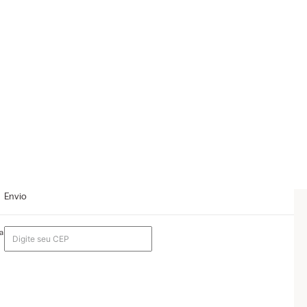
Envio
a
b