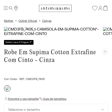
Mulher
Outlet Oficial
Calças
Saldo Leve 4 Pague 3
*
Robe Em Supima Cotton Extrafine
Com Cinto - Cinza
Cor:
Cinza
- REF.:
CMD3FB_7405
Selecione o tamanho