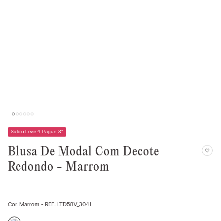
Saldo Leve 4 Pague 3
*
Blusa De Modal Com Decote
Redondo - Marrom
Cor:
Marrom
- REF.:
LTD58V_3041