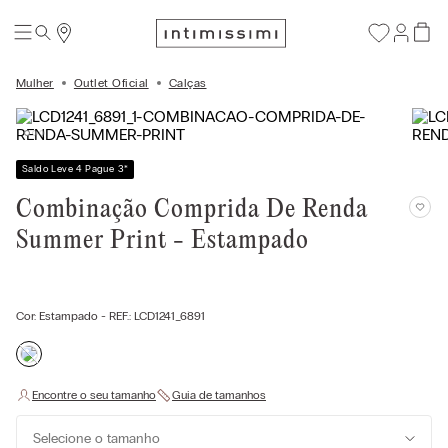
Mulher
Outlet Oficial
Calças
Saldo Leve 4 Pague 3
*
Combinação Comprida De Renda
Summer Print - Estampado
Cor:
Estampado
- REF.:
LCD1241_6891
Selecione o tamanho