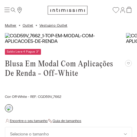
Mulher
Outlet
Vestuário Outlet
Saldo Leve 4 Pague 3
*
Blusa Em Modal Com Aplicações
De Renda - Off-White
Cor:
Off-White
- REF.:
CGD59V_7662
Selecione o tamanho