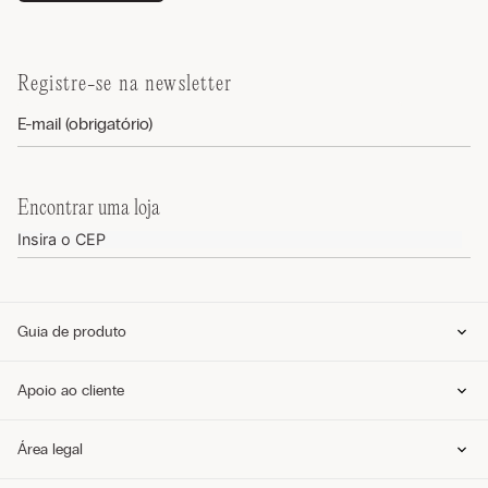
Registre-se na newsletter
Encontrar uma loja
Guia de produto
Guia de tamanhos
Apoio ao cliente
Guia de modelos
Guia de Tecidos
Cuidados com o produto
Telefone e WhatsApp (11) 4765-3745
Área legal
Envie um e-mail pelo formulário
Meus pedidos