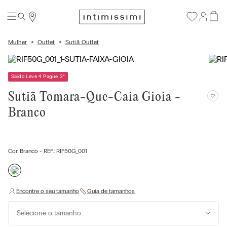
Mulher
Outlet
Sutiã Outlet
Saldo Leve 4 Pague 3
*
Sutiã Tomara-Que-Caia Gioia -
Branco
Cor:
Branco
- REF.:
RIF50G_001
Selecione o tamanho