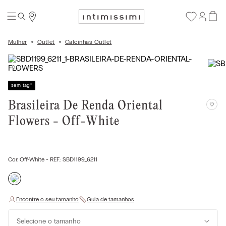
Mulher
Outlet
Calcinhas Outlet
sem tag
*
Brasileira De Renda Oriental
Flowers - Off-White
Cor:
Off-White
- REF.:
SBD1199_6211
Selecione o tamanho