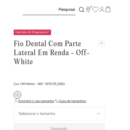
Pesquisar
Calcinha Kit Progressivo
*
Fio Dental Com Parte
Lateral Em Renda - Off-
White
Cor:
Off-White
- REF.:
SPD72F_2280
Selecione o tamanho
Esgotado