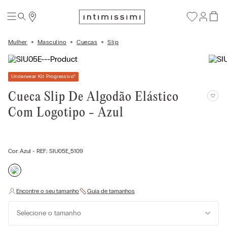
Mulher
Masculino
Cuecas
Slip
Underwear Kit Progressivo
*
Cueca Slip De Algodão Elástico
Com Logotipo - Azul
Cor:
Azul
- REF.:
SIU05E_5109
Selecione o tamanho