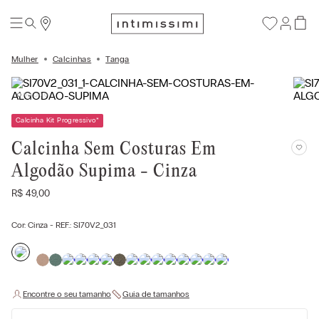
Mulher
Calcinhas
Tanga
Calcinha Kit Progressivo
*
Calcinha Sem Costuras Em
Algodão Supima - Cinza
R$
49
,
00
Cor:
Cinza
- REF.:
SI70V2_031