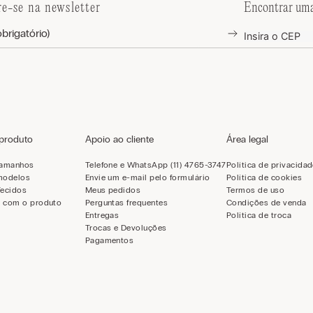
re-se na newsletter
Encontrar uma
 produto
Apoio ao cliente
Área legal
tamanhos
Telefone e WhatsApp (11) 4765-3747
Política de privacida
modelos
Envie um e-mail pelo formulário
Política de cookies
Tecidos
Meus pedidos
Termos de uso
 com o produto
Perguntas frequentes
Condições de venda
Entregas
Política de troca
Trocas e Devoluções
Pagamentos