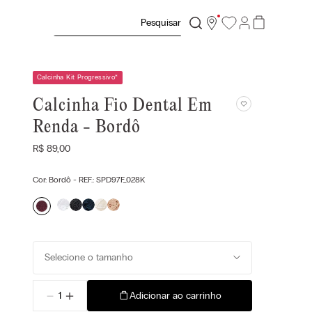
Pesquisar
Calcinha Kit Progressivo
*
Calcinha Fio Dental Em
Renda - Bordô
R$
89
,
00
Cor:
Bordô
- REF.:
SPD97F_028K
Selecione o tamanho
－
＋
Adicionar ao carrinho