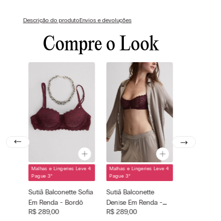
Descrição do produto
Envios e devoluções
Compre o Look
Malhas e Lingeries Leve 4
Malhas e Lingeries Leve 4
Cor selecionada
Cor selecionada
Pague 3
*
Pague 3
*
Bordô - 028k -
Bordô - 028k -
Sutiã Balconette Sofia
Sutiã Balconette
Dark Burgundy
Dark Burgundy
Em Renda - Bordô
Denise Em Renda -
Tamanho
Tamanho
—
—
selecionado
selecionado
R$
289
,
00
R$
289
,
00
Bordô