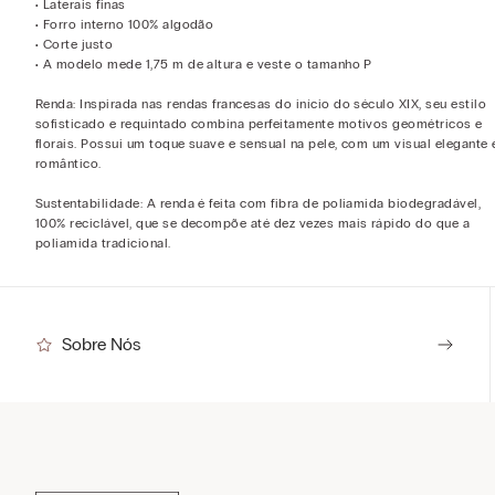
• Laterais finas
• Forro interno 100% algodão
• Corte justo
• A modelo mede 1,75 m de altura e veste o tamanho P
Renda: Inspirada nas rendas francesas do início do século XIX, seu estilo
sofisticado e requintado combina perfeitamente motivos geométricos e
florais. Possui um toque suave e sensual na pele, com um visual elegante 
romântico.
Sustentabilidade: A renda é feita com fibra de poliamida biodegradável,
100% reciclável, que se decompõe até dez vezes mais rápido do que a
poliamida tradicional.
Sobre Nós