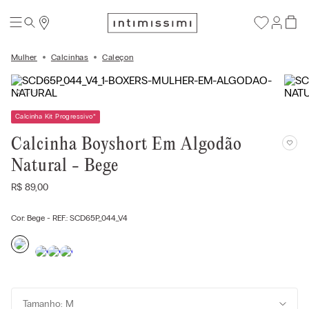
Mulher
Calcinhas
Caleçon
Calcinha Kit Progressivo
*
Calcinha Boyshort Em Algodão
Natural - Bege
R$
89
,
00
Cor:
Bege
- REF.:
SCD65P_044_V4
Tamanho: M