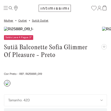
Mulher
Outlet
Sutiã Outlet
Saldo Leve 4 Pague 3
*
Sutiã Balconette Sofia Glimmer
Of Pleasure - Preto
Cor:
Preto
- REF.:
RI2588R_019
Tamanho: 42D