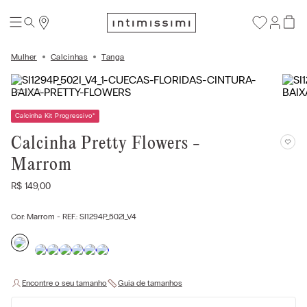
Mulher
Calcinhas
Tanga
Calcinha Kit Progressivo
*
Calcinha Pretty Flowers -
Marrom
R$
149
,
00
Cor:
Marrom
- REF.:
SI1294P_502I_V4