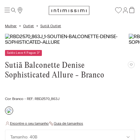
Mulher
Outlet
Sutiã Outlet
Saldo Leve 4 Pague 3
*
Sutiã Balconette Denise
Sophisticated Allure - Branco
Cor:
Branco
- REF.:
RBD2570_863J
Tamanho: 40B