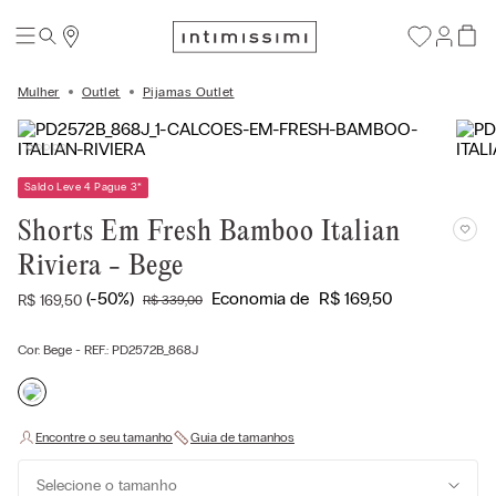
Mulher
Outlet
Pijamas Outlet
Saldo Leve 4 Pague 3
*
Shorts Em Fresh Bamboo Italian
Riviera - Bege
(-
50%
)
Economia de
R$
169
,
50
R$
169
,
50
R$
339
,
00
Cor:
Bege
- REF.:
PD2572B_868J
Selecione o tamanho