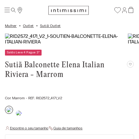
Mulher
Outlet
Sutiã Outlet
Saldo Leve 4 Pague 3
*
Sutiã Balconette Elena Italian
Riviera - Marrom
Cor:
Marrom
- REF.:
RID2572_417I_V2