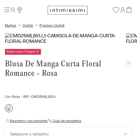
Mulher
Outlet
Pijamas Outlet
Saldo Leve 4 Pague 3
*
Blusa De Manga Curta Floral
Romance - Rosa
Cor:
Rosa
- REF.:
CMD2568_851J
Selecione o tamanho