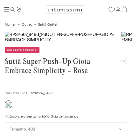
Mulher
Outlet
Sutiã Outlet
Saldo Leve 4 Pague 3
*
Sutiã Super Push-Up Gioia
Embrace Simplicity - Rosa
Cor:
Rosa
- REF.:
RPS2567_849J
Tamanho: 40B