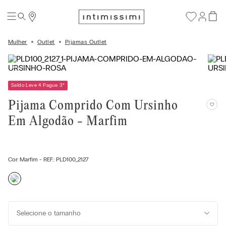
Mulher
Outlet
Pijamas Outlet
Saldo Leve 4 Pague 3
*
Pijama Comprido Com Ursinho
Em Algodão - Marfim
Cor:
Marfim
- REF.:
PLD100_2127
Selecione o tamanho