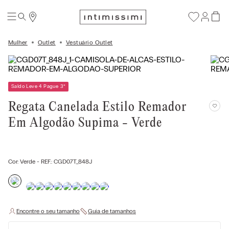
Mulher
Outlet
Vestuário Outlet
Saldo Leve 4 Pague 3
*
Regata Canelada Estilo Remador
Em Algodão Supima - Verde
Cor:
Verde
- REF.:
CGD07T_848J