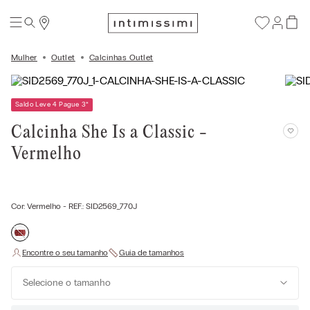
Mulher
Outlet
Calcinhas Outlet
Saldo Leve 4 Pague 3
*
Calcinha She Is a Classic -
Vermelho
Cor:
Vermelho
- REF.:
SID2569_770J
Selecione o tamanho