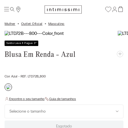
Mulher
Outlet Oficial
Masculino
Saldo Leve 4 Pague 3
*
Blusa Em Renda - Azul
Cor:
Azul
- REF.:
LTD72B_800
Selecione o tamanho
Esgotado