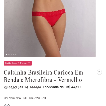
Saldo Leve 4 Pague 3
*
Calcinha Brasileira Carioca Em
Renda e Microfibra - Vermelho
(-
50%
)
Economia de
R$
44
,
50
R$
44
,
50
R$
89
,
00
Cor:
Vermelho
- REF.:
SB97M3_077I