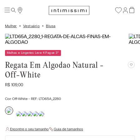
Mulher
Vestuário
Blusa
Malhas e Lingeries Leve 4 Pague 3
*
Regata Em Algodao Natural -
Off-White
R$
109
,
00
Cor:
Off-White
- REF.:
LTD65A_2280