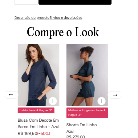
Descrição do produto
Envios e devoluções
Compre o Look
Saldo Leve 4 Pague 3
*
Malhas e Lingeries Leve 4
Cor selecionada
Cor selecionada
Pague 3
*
Azul - 243j -
Azul - 243j -
Blusa Com Decote Em
Sailor Blue
Sailor Blue
Shorts Em Linho -
Barco Em Linho - Azul
Tamanho
Tamanho
Azul
—
—
R$
169
,
50
(-
50%
)
selecionado
selecionado
R$
279
,
00