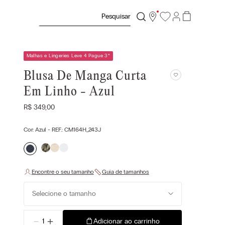
Pesquisar
Malhas e Lingeries Leve 4 Pague 3
*
Blusa De Manga Curta
Em Linho - Azul
R$
349
,
00
Cor:
Azul
- REF.:
CM164H_243J
Selecione o tamanho
－
＋
Adicionar ao carrinho