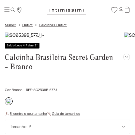
Mulher
Outlet
Calcinhas Outlet
Saldo Leve 4 Pafue 3
*
Calcinha Brasileira Secret Garden
- Branco
Cor:
Branco
- REF.:
SC2539B_577J
Tamanho: P