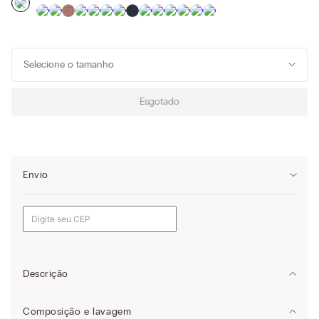
Selecione o tamanho
Esgotado
Envio
Descrição
Blusa de manga comprida em cashmere modal suave e ultraleve
Composição e lavagem
com uma gola em barco.