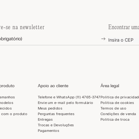
re-se na newsletter
Encontrar uma
 produto
Apoio ao cliente
Área legal
tamanhos
Telefone e WhatsApp (11) 4765-3747
Política de privacida
modelos
Envie um e-mail pelo formulário
Política de cookies
Tecidos
Meus pedidos
Termos de uso
 com o produto
Perguntas frequentes
Condições de venda
Entregas
Política de troca
Trocas e Devoluções
Pagamentos