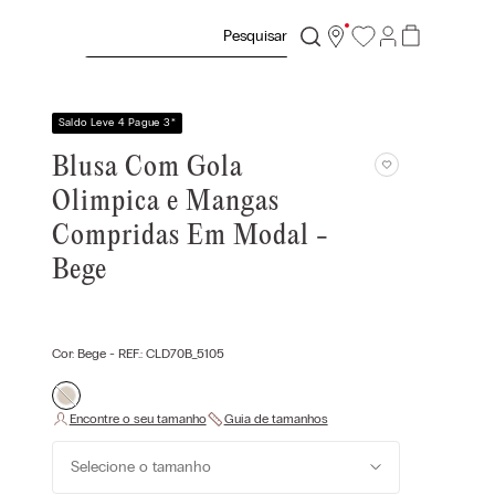
Pesquisar
Saldo Leve 4 Pague 3
*
Blusa Com Gola
Olimpica e Mangas
Compridas Em Modal -
Bege
Cor:
Bege
- REF.:
CLD70B_5105
Selecione o tamanho