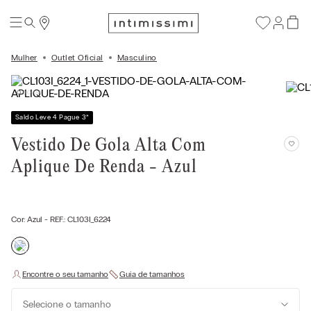
Mulher
Outlet Oficial
Masculino
Saldo Leve 4 Pague 3
*
Vestido De Gola Alta Com
Aplique De Renda - Azul
Cor:
Azul
- REF.:
CL103I_6224
Selecione o tamanho