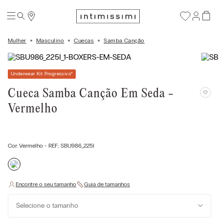
Mulher
Masculino
Cuecas
Samba Canção
Underwear Kit Progressivo
*
Cueca Samba Canção Em Seda -
Vermelho
Cor:
Vermelho
- REF.:
SBU986_225I
Selecione o tamanho