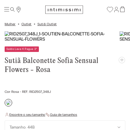
Mulher
Outlet
Sutiã Outlet
Saldo Leve 4 Pague 3
*
Sutiã Balconette Sofia Sensual
Flowers - Rosa
Cor:
Rosa
- REF.:
RID2507_348J
Tamanho: 44B