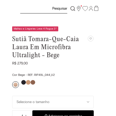
Pesquisar
Malhas e Lingeries Leve 4 Pague 3
*
Sutiã Tomara-Que-Caia
Laura Em Microfibra
Ultralight - Bege
R$
279
,
00
Cor:
Bege
- REF.:
RIF49L_044_V2
Selecione o tamanho
－
＋