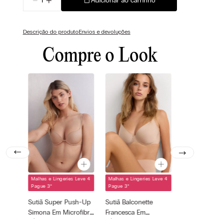
Adicionar ao carrinho
Descrição do produto
Envios e devoluções
Compre o Look
Malhas e Lingeries Leve 4
Malhas e Lingeries Leve 4
Cor selecionada
Cor selecionada
Pague 3
*
Pague 3
*
Bege - 044 -
Bege - 044 -
Sutiã Super Push-Up
Sutiã Balconette
Soft Beige
Soft Beige
Simona Em Microfibra
Francesca Em
Tamanho
Tamanho
—
—