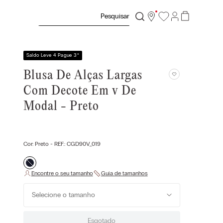
Pesquisar
Saldo Leve 4 Pague 3
*
Blusa De Alças Largas
Com Decote Em v De
Modal - Preto
Cor:
Preto
- REF.:
CGD90V_019
Selecione o tamanho
Esgotado