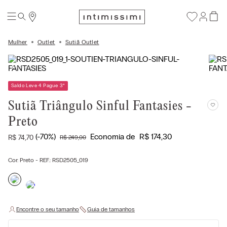
Mulher
Outlet
Sutiã Outlet
Saldo Leve 4 Pague 3
*
Sutiã Triângulo Sinful Fantasies -
Preto
(-
70%
)
Economia de
R$
174
,
30
R$
74
,
70
R$
249
,
00
Cor:
Preto
- REF.:
RSD2505_019