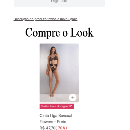
Esgotado
Descrição do produto
Envios e devoluções
Compre o Look
Saldo Leve 4 Pague 3
*
Cor selecionada
Preto - 019 -
Cinta Liga Sensual
Nero
Flowers - Preto
Tamanho
—
R$
47
,
70
(-
70%
)