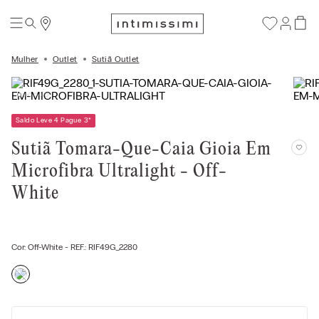
Mulher
Outlet
Sutiã Outlet
Saldo Leve 4 Pague 3
*
Sutiã Tomara-Que-Caia Gioia Em
Microfibra Ultralight - Off-
White
Cor:
Off-White
- REF.:
RIF49G_2280