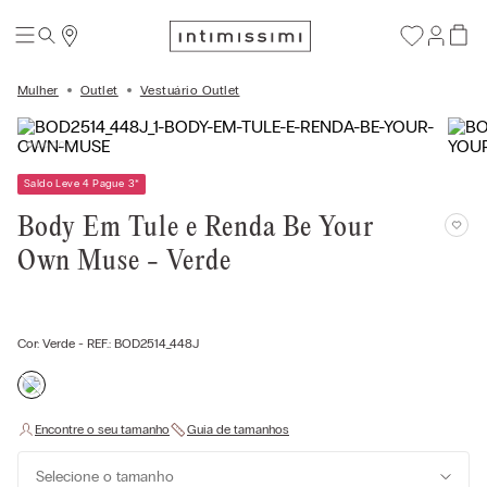
Mulher
Outlet
Vestuário Outlet
Saldo Leve 4 Pague 3
*
Body Em Tule e Renda Be Your
Own Muse - Verde
Cor:
Verde
- REF.:
BOD2514_448J
Selecione o tamanho