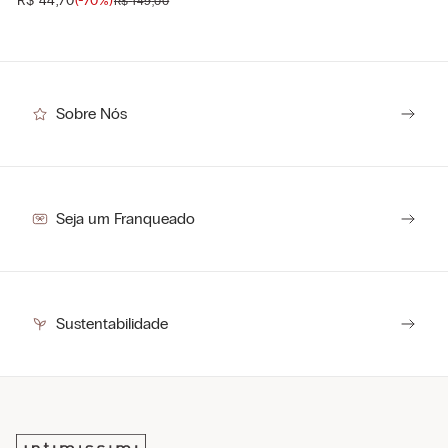
R$
44
,
70
(-
70%
)
R$
149
,
00
Sobre Nós
Seja um Franqueado
Sustentabilidade