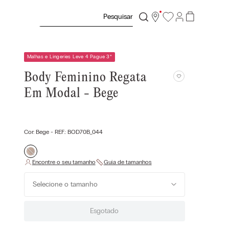
Pesquisar
Malhas e Lingeries Leve 4 Pague 3
*
Body Feminino Regata
Em Modal - Bege
Cor:
Bege
- REF.:
BOD70B_044
Selecione o tamanho
Esgotado