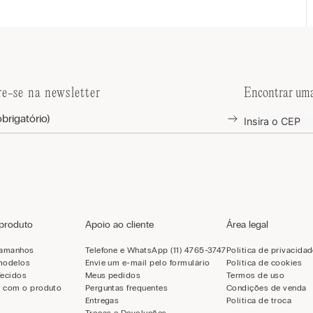
re-se na newsletter
Encontrar uma
 produto
Apoio ao cliente
Área legal
tamanhos
Telefone e WhatsApp (11) 4765-3747
Política de privacida
modelos
Envie um e-mail pelo formulário
Política de cookies
Tecidos
Meus pedidos
Termos de uso
 com o produto
Perguntas frequentes
Condições de venda
Entregas
Política de troca