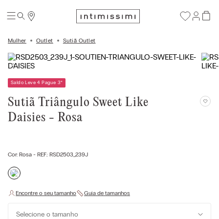
Mulher
Outlet
Sutiã Outlet
Saldo Leve 4 Pague 3
*
Sutiã Triângulo Sweet Like
Daisies - Rosa
Cor:
Rosa
- REF.:
RSD2503_239J
Selecione o tamanho