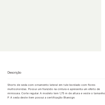
Descrição
Shorts de seda com ornamento lateral em tule bordado com flores
multicoloridas. Possui um franzido na cintura e apresenta um efeito de
minissaia. Corte regular. A modelo tem 1,75 m de altura e veste o tamanh
P. A seda deste item possui a certificação Bluesign.