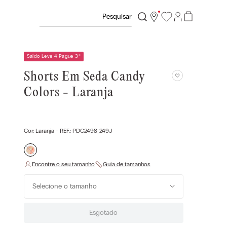
Pesquisar
Saldo Leve 4 Pague 3
*
Shorts Em Seda Candy
Colors - Laranja
Cor:
Laranja
- REF.:
PDC2498_249J
Selecione o tamanho
Esgotado