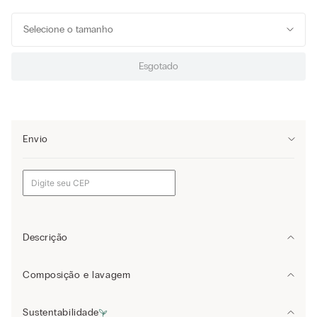
Selecione o tamanho
Esgotado
Envio
Descrição
Blusa de manga comprida em cashmere modal suave e ultraleve
Composição e lavagem
com uma gola em barco.
Modal: 85%
Sustentabilidade
cashmere: 9%