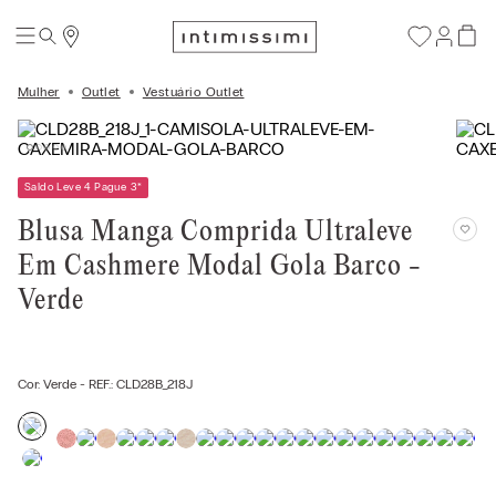
Mulher
Outlet
Vestuário Outlet
Saldo Leve 4 Pague 3
*
Blusa Manga Comprida Ultraleve
Em Cashmere Modal Gola Barco -
Verde
Cor:
Verde
- REF.:
CLD28B_218J