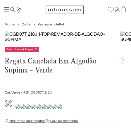
Mulher
Outlet
Vestuário Outlet
Saldo Leve 4 Pague 3
*
Regata Canelada Em Algodão
Supima - Verde
Cor:
Verde
- REF.:
CGD07T_218J